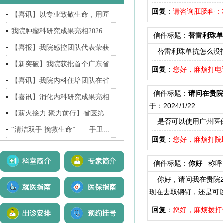
回复
：
请咨询肛肠科：31
【喜讯】以专业致敬生命，用匠
心...
我院肿瘤科研究成果亮相2026...
信件标题：
替雷利珠单
【喜报】我院感控团队代表荣获
替雷利珠单抗怎么没
广...
【新突破】我院获批首个广东省
回复
：
您好，麻烦打电话
自...
【喜讯】我院内科住培团队在省
信件标题：
请问在贵院
医...
【喜讯】消化内科研究成果亮相
于：2024/1/22
2...
【薪火接力 聚力前行】省医第
是否可以使用广州医保
七...
“清洁双手 挽救生命”——手卫...
回复
：
您好，麻烦打院医
信件标题：
你好
称呼
你好，请问我在贵院20
现在去取钢钉，还是可
回复
：
您好，麻烦拨打骨