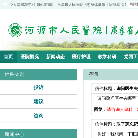
今天是
2026年8月6日 星期四
河源市人民医院祝您身体健康！家庭幸福！
首页
医院概况
新闻动态
医疗护理
教学科研
党团工
信件类别
咨询
投诉
信件标题：
询问医生去
请问魏巧医生去哪里了
建议
回复
：
请咨询人事科：31
咨询
信件标题：
取了药忘记
新闻中心
你好！我想问一下肛肠