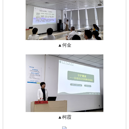
▲何金
▲柯霞