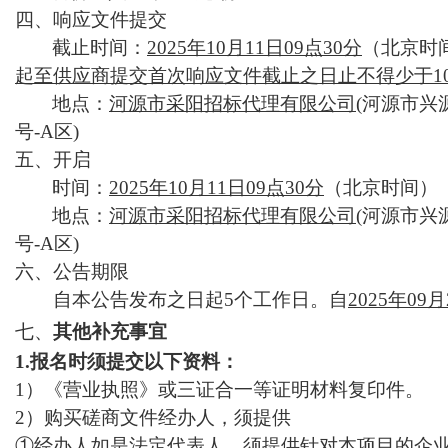
四、响应文件提交
截止时间：
2025年
10月11日09
点
30
分
（北京时
起至供应商提交首次响应文件截止之日止不得少于
1
地点：
河源市采阳招标代理有限公司
(
河源市兴
号-A区
)
五、开启
时间：
2025年
10月11日09
点
30
分
（北京时间）
地点：
河源市采阳招标代理有限公司
(
河源市兴
号-A区
)
六、公告期限
自本公告发布之日起
5个工作日。
自
202
5
年
09
月
七、
其他补充事宜
1.报名时须提交以下资料：
1）《营业执照》或三证合一等证明材料复印件。
2）购买
磋商
文件经办人，须提供
①经办人如是法定代表人，须提供针对本项目的企