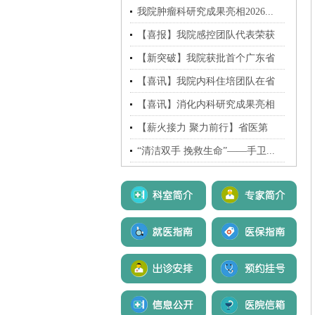
心...
我院肿瘤科研究成果亮相2026...
【喜报】我院感控团队代表荣获
广...
【新突破】我院获批首个广东省
自...
【喜讯】我院内科住培团队在省
医...
【喜讯】消化内科研究成果亮相
2...
【薪火接力 聚力前行】省医第
七...
“清洁双手 挽救生命”——手卫...