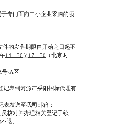
属于专门面向中小企业采购的项
文件的发售期限自开始之日起不
午
14：30
至
17：30
（北京时
A号-A区
登记表到河源市采阳招标代理有
记表发送至我司邮箱：
司工作人员核对并办理相关登记手续
后不退。