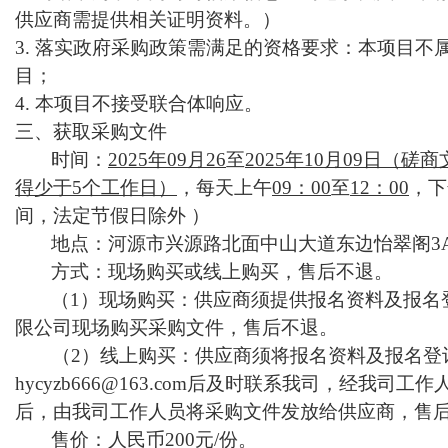
供应商需提供相关证明资料。）
3. 落实政府采购政策需满足的资格要求：本项目不
目；
4. 本项目不接受联合体响应。
三、获取采购文件
时间：
202
5
年
09
月
26
至
20
25
年
10
月
09
日
（磋商
得少于
5个工作日）
，每天上午
09：00
至
12：00
，下
间，法定节假日除外
）
地点：
河源市兴源路北面中山大道东边怡翠阁
3
方式：
现场购买或
线上
购买
，售后不退。
（
1）
现场
购买
：供应商须提供报名资料及报名
限公司
现场
购买
采购
文件
，
售后不退。
（
2
）
线上购买：供应商须将报名资料及报名登
hycyzb666@163.com后及时联系我司，经我
后，由我司工作人员将
采购
文件发放给供应商，售
售价：人民币
200元/份。