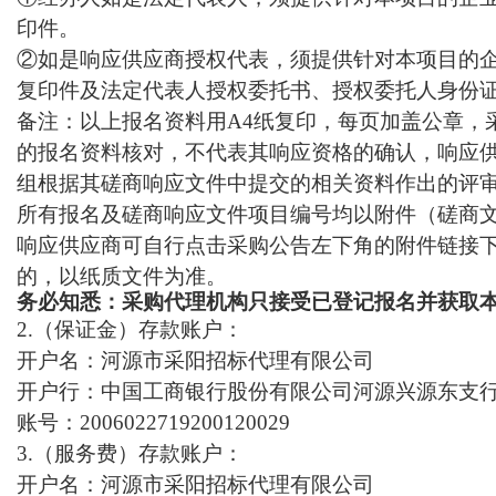
印件
。
②如是响应供应商授权代表，须提供针对本项目的
复印件及法定代表人授权委托书、授权委托人身份
备注：以上报名资料用
A4纸复印，每页加盖公章，
的报名资料核对，不代表其响应资格的确认，响应
组
根据其磋商响应文件中提交的相关资料作出的评
所有报名及磋商响应文件项目编号均以附件（磋商
响应供应商可自行点击采购公告左下角的附件链接
的，以纸质文件为准。
务必知悉：采购代理机构只接受已登记报名并获取
2
.（保证金）存款账户：
开户名：河源市采阳招标代理有限公司
开户行：
中国工商银行股份有限公司河源兴源东支
账
号：
2006022719200120029
3.
（服务费）存款账户：
开户名：河源市采阳招标代理有限公司