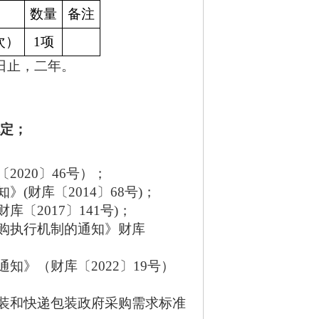
数量
备注
次）
1项
月6日止，二年。
规定；
〔
20
20
〕
46
号）；
知》
(财库〔2014〕68号)；
财库〔
2017〕141号)；
购执行机制的通知》财库
知》（财库〔2022〕19号）
装和快递包装政府采购需求标准