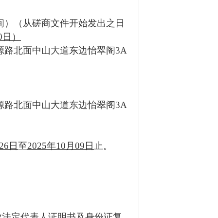
间）
（从磋商文件开始发出之日
0日）
源路北面中山大道东边怡翠阁
3A
源路北面中山大道东边怡翠阁
3A
26
日
至
20
25
年
10
月
09
日
止。
业法定代表人证明书及身份证复