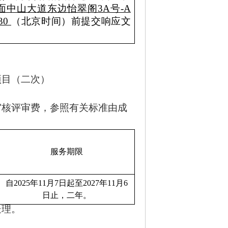
面中山大道东边怡翠阁
3A号-A
30
（北京时间）前提交
响应
文
项目（二次）
审核评审费，参照有关标准由成
服务期限
自
202
5
年
11
月
7
日
起
至
202
7
年
11
月
6
日
止，
二年。
处理。