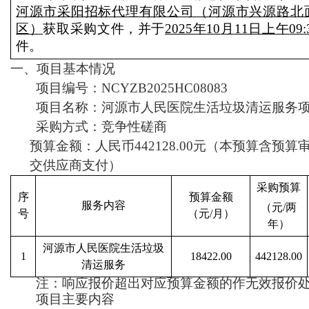
河源市采阳招标代理有限公司（河源市兴源路北
区）
获取采购文件，并于
2025年
10
月
11
日
上
午
09
:
件。
一、项目基本情况
项目编号：
NCYZB2025HC08083
项目名称：
河源市人民医院生活垃圾清运服务
采购方式：竞争性磋商
预算金额
：
人民币
442128.00
元（本预算含预算
交供应商支付）
采购预算
序
预算金额
服务内容
（元
/两
号
（元
/月
）
年
）
河源市人民医院生活垃圾
1
18422.00
442128.00
清运服务
注：响应报价超出对应预算金额的作无效报价
项目主要内容