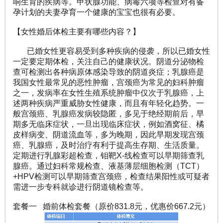
响生育的疾病等。甲状腺功能、病毒六项等检查对有备
孕计划的夫妻孕育一个健康的宝宝也很有必要。
【女性婚后体检主要有哪些内容？】
已婚女性更容易受到多种疾病的侵袭，所以已婚女性
一定要定期体检，关注自己的健康状况。阴道分泌物检
查可检测出各种病原体感染导致的阴道炎症；乳腺癌是
我国女性最常见的恶性肿瘤，宫颈癌为常见的妇科肿瘤
之一，发病率在女性生殖系统肿瘤中仅次于乳腺癌，上
述两种疾病严重威胁女性健康，而且有年轻化趋势。一
般宫颈癌、乳腺癌发病较隐匿，多见于绝经期前后，早
期多无临床症状，一旦出现临床症状，例如酒窝征、橘
皮样病变、阴道流血等，多为晚期，因此早期发现宫颈
癌、乳腺癌，及时治疗有利于提高生存期、生活质量。
定期进行乳腺彩超检查，钼靶X-线检查可以早期筛查乳
腺癌。通过妇科常规检查、液基薄层细胞检测（TCT）
+HPV检测可以早期筛查宫颈癌，检查结果阳性或可疑者
需进一步专科就诊进行阴道镜检查等。
套餐一 婚前体检套餐（原价831.8元，优惠价667.2元）