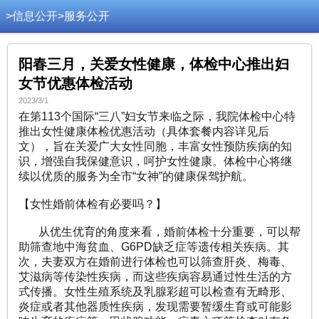
>
信息公开
>
服务公开
阳春三月，关爱女性健康，体检中心推出妇
女节优惠体检活动
2023/3/1
在第113个国际“三八”妇女节来临之际，我院体检中心特
推出女性健康体检优惠活动（具体套餐内容详见后
文），旨在关爱广大女性同胞，丰富女性预防疾病的知
识，增强自我保健意识，呵护女性健康。体检中心将继
续以优质的服务为全市“女神”的健康保驾护航。
【女性婚前体检有必要吗？】
从优生优育的角度来看，婚前体检十分重要，可以帮
助筛查地中海贫血、G6PD缺乏症等遗传相关疾病。其
次，夫妻双方在婚前进行体检也可以筛查肝炎、梅毒、
艾滋病等传染性疾病，而这些疾病容易通过性生活的方
式传播。女性生殖系统及乳腺彩超可以检查有无畸形、
炎症或者其他器质性疾病，发现需要暂缓生育或可能影