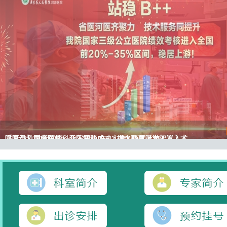
呼吸与危重症医学科介入团队成功实施Y型覆膜支架置入术
【喜讯】消化内科研究成果亮相2026年DDW全球消化顶级...
【喜讯】我院神经内科跻身全国神经系统疾病临床研究排名前列
痛风石清除手术：风湿免疫科的“拆弹”行动
【喜讯】国考放榜，我院站稳B++，排名稳居上游！